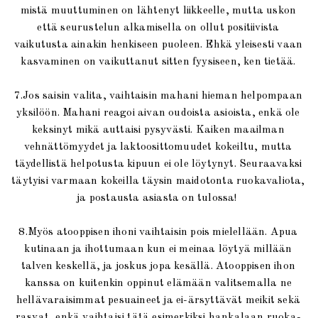
mistä muuttuminen on lähtenyt liikkeelle, mutta uskon
että seurustelun alkamisella on ollut positiivista
vaikutusta ainakin henkiseen puoleen. Ehkä yleisesti vaan
kasvaminen on vaikuttanut sitten fyysiseen, ken tietää.
7.Jos saisin valita, vaihtaisin mahani hieman helpompaan
yksilöön. Mahani reagoi aivan oudoista asioista, enkä ole
keksinyt mikä auttaisi pysyvästi. Kaiken maailman
vehnättömyydet ja laktoosittomuudet kokeiltu, mutta
täydellistä helpotusta kipuun ei ole löytynyt. Seuraavaksi
täytyisi varmaan kokeilla täysin maidotonta ruokavaliota,
ja postausta asiasta on tulossa!
8.Myös atooppisen ihoni vaihtaisin pois mielellään. Apua
kutinaan ja ihottumaan kun ei meinaa löytyä millään
talven keskellä, ja joskus jopa kesällä. Atooppisen ihon
kanssa on kuitenkin oppinut elämään valitsemalla ne
hellävaraisimmat pesuaineet ja ei-ärsyttävät meikit sekä
rasvat, enkä vaihtaisi tätä esimerkiksi hankalaan ruoka-