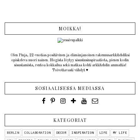
MOIKKA!
Olen Pinja, 22-vuotias positiivinen ja elämänjanoinen rakennusarkkitehdiksi
opiskeleva nuori nainen. Blogista löytyy sisustusinspiraatiota, pienen kodin
sisustamista, rentoa kokkailua sekä matkaa kohti arkkitehdin ammattia!
Toivottavasti viihdyt ♥︎
SOSIAALISESSA MEDIASSA
KATEGORIAT
BERLIN
COLLABORATION
DECOR
INSPIRATION
LIFE
MY LIFE