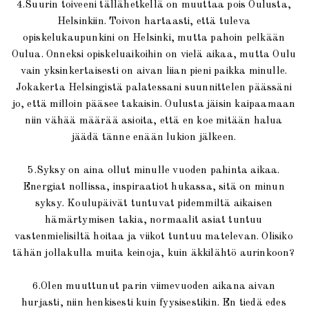
4.Suurin toiveeni tällähetkellä on muuttaa pois Oulusta,
Helsinkiin. Toivon hartaasti, että tuleva
opiskelukaupunkini on Helsinki, mutta pahoin pelkään
Oulua. Onneksi opiskeluaikoihin on vielä aikaa, mutta Oulu
vain yksinkertaisesti on aivan liian pieni paikka minulle.
Jokakerta Helsingistä palatessani suunnittelen päässäni
jo, että milloin pääsee takaisin. Oulusta jäisin kaipaamaan
niin vähää määrää asioita, että en koe mitään halua
jäädä tänne enään lukion jälkeen.
5.Syksy on aina ollut minulle vuoden pahinta aikaa.
Energiat nollissa, inspiraatiot hukassa, sitä on minun
syksy. Koulupäivät tuntuvat pidemmiltä aikaisen
hämärtymisen takia, normaalit asiat tuntuu
vastenmielisiltä hoitaa ja viikot tuntuu matelevan. Olisiko
tähän jollakulla muita keinoja, kuin äkkilähtö aurinkoon?
6.Olen muuttunut parin viimevuoden aikana aivan
hurjasti, niin henkisesti kuin fyysisestikin. En tiedä edes