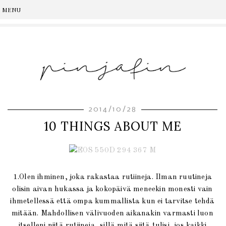
2014/10/28
10 THINGS ABOUT ME
1.Olen ihminen, joka rakastaa rutiineja. Ilman ruutineja
olisin aivan hukassa ja kokopäivä meneekin monesti vain
ihmetellessä että ompa kummallista kun ei tarvitse tehdä
mitään. Mahdollisen välivuoden aikanakin varmasti luon
itselleni niitä rutiineja, sillä mitä siitä tulisi, jos kaikki