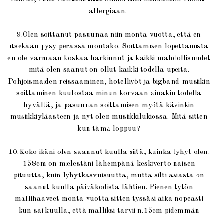
allergiaan.
9.Olen soittanut pasuunaa niin monta vuotta, että en
itsekään pysy perässä montako. Soittamisen lopettamista
en ole varmaan koskaa harkinnut ja kaikki mahdollisuudet
mitä olen saanut on ollut kaikki todella upeita.
Pohjoismaiden reissaaminen, hotelliyöt ja bigband-musiikin
soittaminen kuulostaa minun korvaan ainakin todella
hyvältä, ja pasuunan soittamisen myötä kävinkin
musiikkiyläasteen ja nyt olen musiikkilukiossa. Mitä sitten
kun tämä loppuu?
10.Koko ikäni olen saannut kuulla siitä, kuinka lyhyt olen.
158cm on mielestäni lähempänä keskiverto naisen
pituutta, kuin lyhytkasvuisuutta, mutta silti asiasta on
saanut kuulla päiväkodista lähtien. Pienen tytön
mallihaaveet monta vuotta sitten tyssäsi aika nopeasti
kun sai kuulla, että malliksi tarvii n.15cm pidemmän