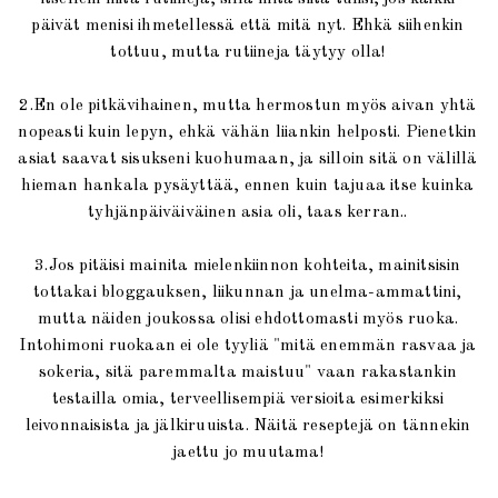
päivät menisi ihmetellessä että mitä nyt. Ehkä siihenkin
tottuu, mutta rutiineja täytyy olla!
2.En ole pitkävihainen, mutta hermostun myös aivan yhtä
nopeasti kuin lepyn, ehkä vähän liiankin helposti. Pienetkin
asiat saavat sisukseni kuohumaan, ja silloin sitä on välillä
hieman hankala pysäyttää, ennen kuin tajuaa itse kuinka
tyhjänpäiväiväinen asia oli, taas kerran..
3.Jos pitäisi mainita mielenkiinnon kohteita, mainitsisin
tottakai bloggauksen, liikunnan ja unelma-ammattini,
mutta näiden joukossa olisi ehdottomasti myös ruoka.
Intohimoni ruokaan ei ole tyyliä "mitä enemmän rasvaa ja
sokeria, sitä paremmalta maistuu" vaan rakastankin
testailla omia, terveellisempiä versioita esimerkiksi
leivonnaisista ja jälkiruuista. Näitä reseptejä on tännekin
jaettu jo muutama!