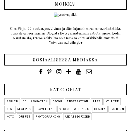
MOIKKA!
Olen Pinja, 22-vuotias positiivinen ja elämänjanoinen rakennusarkkitehdiksi
opiskeleva nuori nainen. Blogista löytyy sisustusinspiraatiota, pienen kodin
sisustamista, rentoa kokkailua sekä matkaa kohti arkkitehdin ammattia!
Toivottavasti viihdyt ♥︎
SOSIAALISESSA MEDIASSA
KATEGORIAT
BERLIN
COLLABORATION
DECOR
INSPIRATION
LIFE
MY LIFE
NEW
RECIPES
TRAVELLING
VIDEO
WELLNESS
BEAUTY
FASHION
KOTI
OUTFIT
PHOTOGRAPHING
UNCATEGORIZED