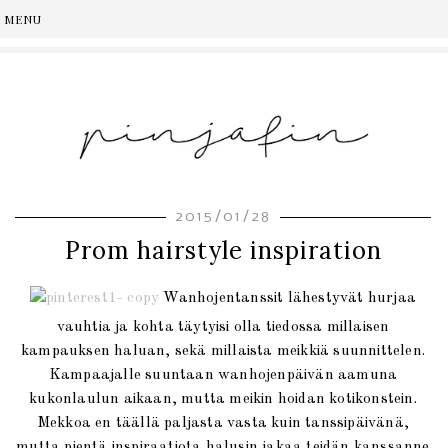
2015/01/28
Prom hairstyle inspiration
Wanhojentanssit lähestyvät hurjaa
vauhtia ja kohta täytyisi olla tiedossa millaisen
kampauksen haluan, sekä millaista meikkiä suunnittelen.
Kampaajalle suuntaan wanhojenpäivän aamuna
kukonlaulun aikaan, mutta meikin hoidan kotikonstein.
Mekkoa en täällä paljasta vasta kuin tanssipäivänä,
mutta pientä inspiraatiota halusin jakaa teidän kanssanne