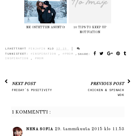
ME OSTETTIIN ASUNTO!
10 TIPS TO KEEP UP
MOTIVATION
LÄHETTÄNYT
PINJAFIN
KLO
12.15
TUNNISTEET:
#INSPIRATION
,
#PROM
,
SHARE:
INSPIRATION
,
PROM
NEXT POST
PREVIOUS POST
FRIDAY´S POSITIVITY
CHICKEN & SPINACH
WOK
1 KOMMENTTI :
29. tammikuuta 2015 klo 11.53
NENA SOFIA