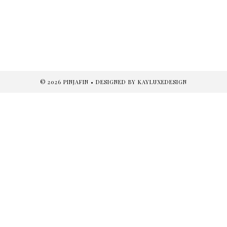
©
2026
PINJAFIN
• DESIGNED BY
KAYLUXEDESIGN