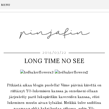
2016/03/22
LONG TIME NO SEE
Pitkästä aikaa blogin puolella! Viime päivinä kiirettä on
riittänyt YO-lukemisien kanssa ja onnekseni ollaan
järjestetty parit lukupiiritkin kavereiden kanssa, ettei
lukeminen muutu aivan tylsäksi. Meikkiä tulee sudittua
naamaan ehkä kaksi kertaa viikossa, sekin YO-