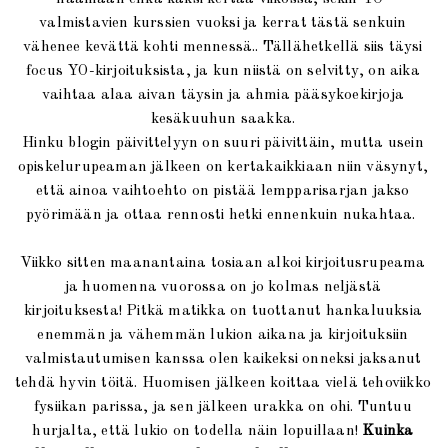
valmistavien kurssien vuoksi ja kerrat tästä senkuin
vähenee kevättä kohti mennessä.. Tällähetkellä siis täysi
focus YO-kirjoituksista, ja kun niistä on selvitty, on aika
vaihtaa alaa aivan täysin ja ahmia pääsykoekirjoja
kesäkuuhun saakka.
Hinku blogin päivittelyyn on suuri päivittäin, mutta usein
opiskelurupeaman jälkeen on kertakaikkiaan niin väsynyt,
että ainoa vaihtoehto on pistää lempparisarjan jakso
pyörimään ja ottaa rennosti hetki ennenkuin nukahtaa.
Viikko sitten maanantaina tosiaan alkoi kirjoitusrupeama
ja huomenna vuorossa on jo kolmas neljästä
kirjoituksesta! Pitkä matikka on tuottanut hankaluuksia
enemmän ja vähemmän lukion aikana ja kirjoituksiin
valmistautumisen kanssa olen kaikeksi onneksi jaksanut
tehdä hyvin töitä. Huomisen jälkeen koittaa vielä tehoviikko
fysiikan parissa, ja sen jälkeen urakka on ohi. Tuntuu
hurjalta, että lukio on todella näin lopuillaan!
Kuinka