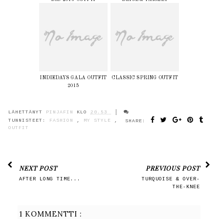
INDIEDAYS GALA OUTFIT
CLASSIC SPRING OUTFIT
2015
LÄHETTÄNYT
PINJAFIN
KLO
20.53
TUNNISTEET:
FASHION
,
MY STYLE
,
SHARE:
OUTFIT
NEXT POST
PREVIOUS POST
AFTER LONG TIME...
TURQUOISE & OVER-
THE-KNEE
1 KOMMENTTI :