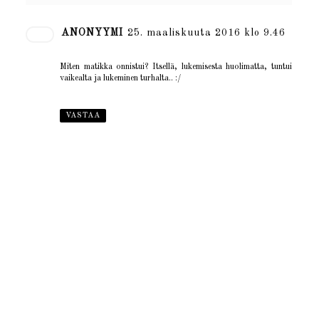
ANONYYMI
25. maaliskuuta 2016 klo 9.46
Miten matikka onnistui? Itsellä, lukemisesta huolimatta, tuntui
vaikealta ja lukeminen turhalta.. :/
VASTAA