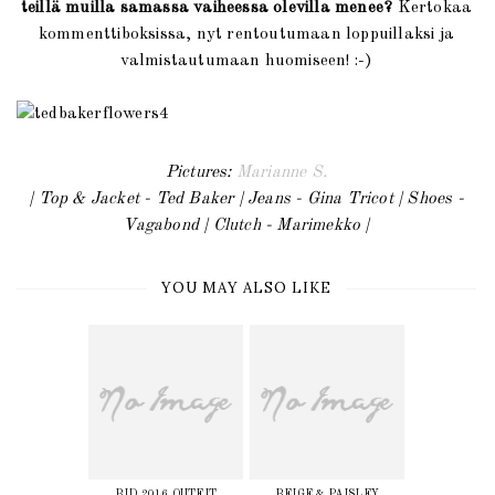
teillä muilla samassa vaiheessa olevilla menee?
Kertokaa
kommenttiboksissa, nyt rentoutumaan loppuillaksi ja
valmistautumaan huomiseen! :-)
Pictures:
Marianne S.
| Top & Jacket - Ted Baker | Jeans - Gina Tricot | Shoes -
Vagabond | Clutch - Marimekko |
YOU MAY ALSO LIKE
BID 2016 OUTFIT
BEIGE & PAISLEY