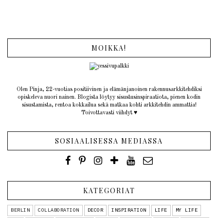
MOIKKA!
Olen Pinja, 22-vuotias positiivinen ja elämänjanoinen rakennusarkkitehdiksi
opiskeleva nuori nainen. Blogista löytyy sisustusinspiraatiota, pienen kodin
sisustamista, rentoa kokkailua sekä matkaa kohti arkkitehdin ammattia!
Toivottavasti viihdyt ♥︎
SOSIAALISESSA MEDIASSA
KATEGORIAT
BERLIN
COLLABORATION
DECOR
INSPIRATION
LIFE
MY LIFE