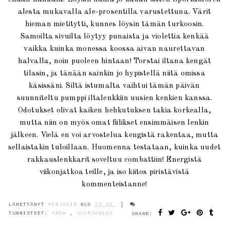
alesta mukavalla ale-prosentilla varustettuna. Värit
hieman mietitytti, kunnes löysin tämän turkoosin.
Samoilta sivuilta löytyy punaista ja violettia kenkää
vaikka kuinka monessa koossa aivan naurettavan
halvalla, noin puoleen hintaan! Torstai iltana kengät
tilasin, ja tänään sainkin jo hypistellä niitä omissa
käsissäni. Siltä istumalta vaihtui tämän päivän
suunniteltu pumppi iltalenkkiin uusien kenkien kanssa.
Odotukset olivat kaiken hehkutuksen takia korkealla,
mutta niin on myös omat fiilikset ensimmäisen lenkin
jälkeen. Vielä en voi arvostelua kengistä rakentaa, mutta
sellaistakin tuloillaan. Huomenna testataan, kuinka uudet
rakkauslenkkarit soveltuu combattiin! Energistä
viikonjatkoa teille, ja iso kiitos piristävistä
kommenteistanne!
LÄHETTÄNYT
PINJAFIN
KLO
23.01
TUNNISTEET:
#NEW
,
ACCESORIES
SHARE: