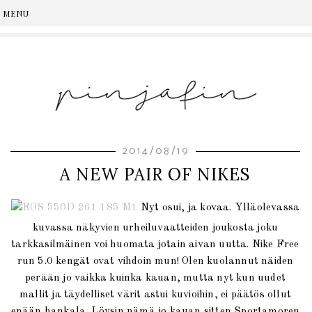
2014/08/19
A NEW PAIR OF NIKES
Nyt osui, ja kovaa. Ylläolevassa
kuvassa näkyvien urheiluvaatteiden joukosta joku
tarkkasilmäinen voi huomata jotain aivan uutta. Nike Free
run 5.0 kengät ovat vihdoin mun! Olen kuolannut näiden
perään jo vaikka kuinka kauan, mutta nyt kun uudet
mallit ja täydelliset värit astui kuvioihin, ei päätös ollut
enään hankala. Löysin nämä jo kauan sitten Sportamoren