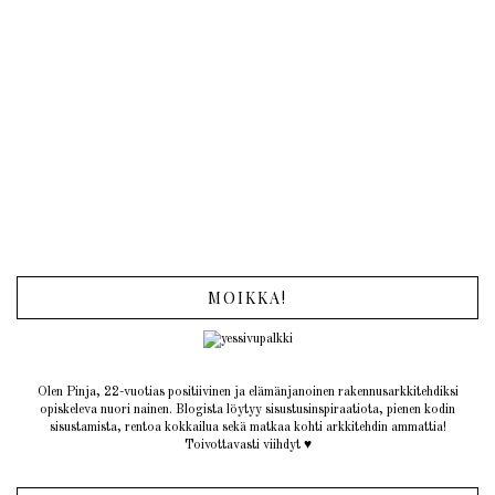
MOIKKA!
Olen Pinja, 22-vuotias positiivinen ja elämänjanoinen rakennusarkkitehdiksi
opiskeleva nuori nainen. Blogista löytyy sisustusinspiraatiota, pienen kodin
sisustamista, rentoa kokkailua sekä matkaa kohti arkkitehdin ammattia!
Toivottavasti viihdyt ♥︎