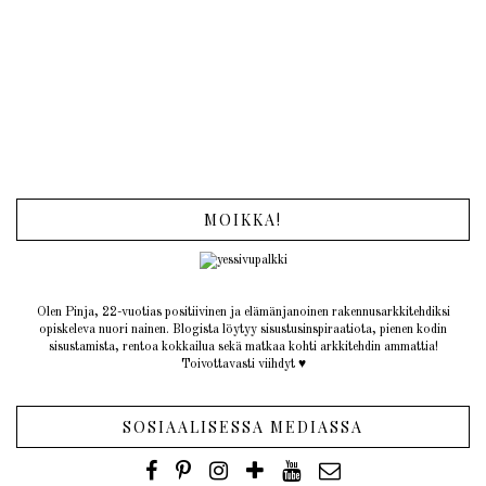
MOIKKA!
Olen Pinja, 22-vuotias positiivinen ja elämänjanoinen rakennusarkkitehdiksi
opiskeleva nuori nainen. Blogista löytyy sisustusinspiraatiota, pienen kodin
sisustamista, rentoa kokkailua sekä matkaa kohti arkkitehdin ammattia!
Toivottavasti viihdyt ♥︎
SOSIAALISESSA MEDIASSA