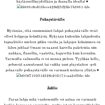
♥
käytännöllisyydellään ja ihanalla idealla!
Poikaystävälle:
Myönnän, että ensimmäiset lahjat poikaystävälle eivät
olleet helppoja keksittäviä. Nykyään kuitenkin lahjaideoita
tupsahtelee mieleen pitkin vuotta ja lahjojen keksiminen on
lähes juhlaa! Omani on saanut kaivella paketeista niin
nahkaa, flanellia, vaatetta, hajuvettä kuin korunkin.
Varmoilla valinnoilla ei voi mennä pieleen. Tyylikäs kello,
pehmeät aamutossut tai vaikka uusi playstation -peli
♥
pelaavalle poikaystävälle on varmasti mukava yllätys
Äidille:
Paras lahja mitä vanhemmille voi antaa on varmasti