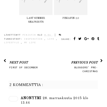
LAST SUMMER
PINJAFIN 2.0
SNAPSHOTS
LÄHETTÄNYT
PINJAFIN
KLO
8.01
TUNNISTEET:
INSPIRATION
,
LIFE
,
SHARE:
LIFESTYLE
,
MY LIFE
NEXT POST
PREVIOUS POST
FIRST OF DECEMBER
BLOGGERS' PRE-
CHRISTMAS
2 KOMMENTTIA :
ANONYYMI
28. marraskuuta 2015 klo
13.44