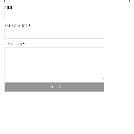
NIMI
SÄHKÖPOSTI
*
ILMOITUS
*