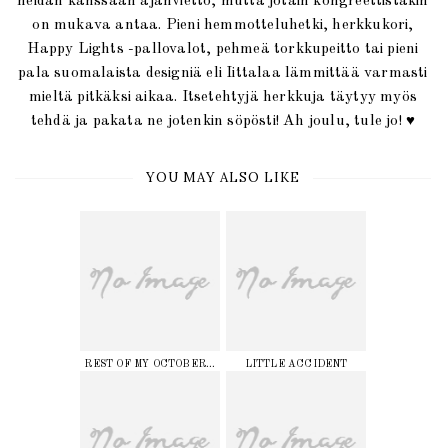
heidän kanssaan ajanvietto, mutta jotain kongreettistakin
on mukava antaa. Pieni hemmotteluhetki, herkkukori,
Happy Lights -pallovalot, pehmeä torkkupeitto tai pieni
pala suomalaista designiä eli Iittalaa lämmittää varmasti
mieltä pitkäksi aikaa. Itsetehtyjä herkkuja täytyy myös
♥
tehdä ja pakata ne jotenkin söpösti! Ah joulu, tule jo!
YOU MAY ALSO LIKE
REST OF MY OCTOBER...
LITTLE ACCIDENT