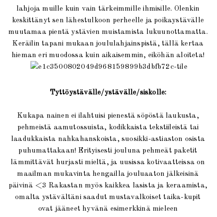
lahjoja muille kuin vain tärkeimmille ihmisille. Olenkin
keskittänyt sen lähestulkoon perheelle ja poikaystävälle
muutamaa pientä ystävien muistamista lukuunottamatta.
Keräilin tapani mukaan joululahjainspistä, tällä kertaa
hieman eri muodossa kuin aikaisemmin, eiköhän aloiteta!
Tyttöystävälle/ystävälle/siskolle:
Kukapa nainen ei ilahtuisi pienestä söpöstä laukusta,
pehmeistä aamutossuista, kodikkaista tekstiileistä tai
laadukkaista nahkahanskoista, suosikki-astiaston osista
puhumattakaan! Erityisesti jouluna pehmeät paketit
lämmittävät hurjasti mieltä, ja uusissa kotivaatteissa on
maailman mukavinta hengailla jouluaaton jälkeisinä
päivinä <3 Rakastan myös kaikkea lasista ja keraamista,
omalta ystävältäni saadut mustavalkoiset taika-kupit
ovat jääneet hyvänä esimerkkinä mieleen