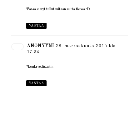
Tässä ei nyt tullut mitään uutta tietoa :D
VASTAA
ANONYYMI
28. marraskuuta 2015 klo
17.23
*konkreettistakin
VASTAA