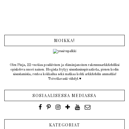
MOIKKA!
Olen Pinja, 22-vuotias positiivinen ja elämänjanoinen rakennusarkkitehdiksi
opiskeleva nuori nainen. Blogista löytyy sisustusinspiraatiota, pienen kodin
sisustamista, rentoa kokkailua sekä matkaa kohti arkkitehdin ammattia!
Toivottavasti viihdyt ♥︎
SOSIAALISESSA MEDIASSA
KATEGORIAT