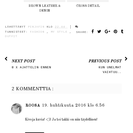
BROWN LEATHER &
CROSS DETAIL
DENIM
LÄHETTÄNYT
PINJAFIN
KLO
22.44
TUNNISTEET:
FASHION
,
MY STYLE
,
SHARE:
OUTFIT
NEXT POST
PREVIOUS POST
8 X AJATTELIN ENNEN
KUN UNELMAT
VAIHTUU..
2 KOMMENTTIA :
19. huhtikuuta 2016 klo 6.56
ROOSA
Kivoja kuvia! <3 Ja toi takki on niin täydellinen!