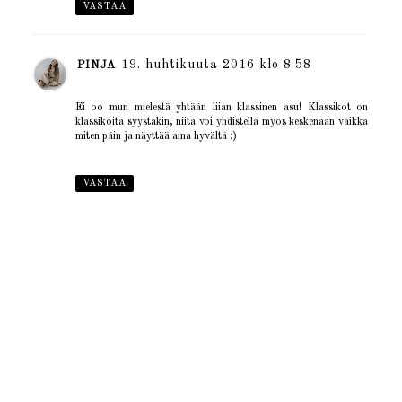
VASTAA
19. huhtikuuta 2016 klo 8.58
PINJA
Ei oo mun mielestä yhtään liian klassinen asu! Klassikot on
klassikoita syystäkin, niitä voi yhdistellä myös keskenään vaikka
miten päin ja näyttää aina hyvältä :)
VASTAA