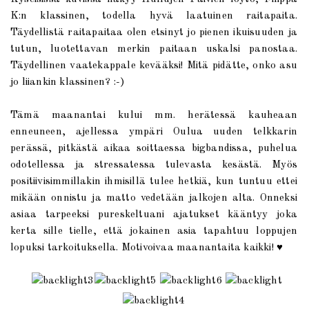
K:n klassinen, todella hyvä laatuinen raitapaita.
Täydellistä raitapaitaa olen etsinyt jo pienen ikuisuuden ja
tutun, luotettavan merkin paitaan uskalsi panostaa.
Täydellinen vaatekappale kevääksi! Mitä pidätte, onko asu
jo liiankin klassinen? :-)
Tämä maanantai kului mm. herätessä kauheaan
enneuneen, ajellessa ympäri Oulua uuden telkkarin
perässä, pitkästä aikaa soittaessa bigbandissa, puhelua
odotellessa ja stressatessa tulevasta kesästä. Myös
positiivisimmillakin ihmisillä tulee hetkiä, kun tuntuu ettei
mikään onnistu ja matto vedetään jalkojen alta. Onneksi
asiaa tarpeeksi pureskeltuani ajatukset kääntyy joka
kerta sille tielle, että jokainen asia tapahtuu loppujen
♥
lopuksi tarkoituksella. Motivoivaa maanantaita kaikki!