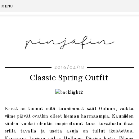
2016/04/18
Classic Spring Outfit
Kevät on tuonut mitä kauniimmat säät Ouluun, vaikka
viime päivät ovatkin olleet hieman harmaampia. Kauniiden
säiden vuoksi olenkin inspiroitunut taas kuvailusta ihan
erillä tavalla ja useita asuja on tullut ikuistettua.
Kyseisissä kuvissa näkyy Hullujen Päivien löytö, Filippa