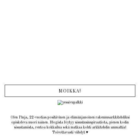
MOIKKA!
Olen Pinja, 22-vuotias positiivinen ja elämänjanoinen rakennusarkkitehdiksi
opiskeleva nuori nainen. Blogista löytyy sisustusinspiraatiota, pienen kodin
sisustamista, rentoa kokkailua sekä matkaa kohti arkkitehdin ammattia!
Toivottavasti viihdyt ♥︎