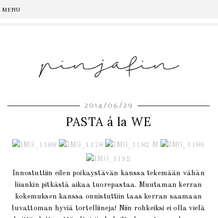
2014/06/29
PASTA á la WE
Innostuttiin eilen poikaystävän kanssa tekemään vähän
liiankin pitkästä aikaa tuorepastaa. Muutaman kerran
kokemuksen kanssa onnistuttiin taas kerran saamaan
luvattoman hyviä tortelliineja! Niin rohkeiksi ei olla vielä