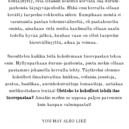
heittäydytty, että oltaisiin kokeiltu korvata osa durum-
jauhoista täysjyväjauhoilla. Ehkä ensi kerralla ollaan
kerätty tarpeeksi rohkeutta siihen. Kumpikaan meistä ei
varsinaista pastan tekemisvälinettä, eli pastakonetta
omista, ainakaan vielä mutta kaulimalla ollaan saatu
todella hyvää jälkeä, kunhan vaan on ollut tarpeeksi
kärsivällisyyttä, aikaa ja voimaa..
Suosittelen kaikkia teitä kokeilemaan tuorepastan tekoa
esim. Myllynparhaan durum-jauhoista, joista mekin ollaan
pastamme jokaisella kerralla tehty. Täytteeksi olemme
kokeilleet ilmakuivattua kinkkua, erilaisia juustoja,
pestoa, basilikaa, aurinkokuivattuja tomaatteja.. antakaa
mielikuvituksen lentää!
Oletteko te kokeilleet tehdä itse
tuorepastaa?
Ainakin meihin se uppoaa paljon paremmin
kuin kaupan valmispastat!
YOU MAY ALSO LIKE