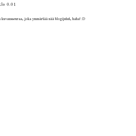
lo 0.01
in kuvausseuraa, joka ymmärtää nää blogijutut, haha! :D