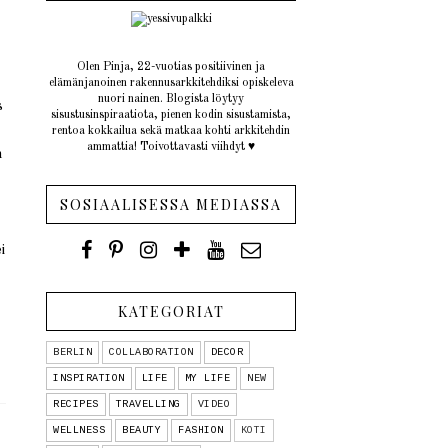
Olen Pinja, 22-vuotias positiivinen ja
elämänjanoinen rakennusarkkitehdiksi opiskeleva
nuori nainen. Blogista löytyy
s
sisustusinspiraatiota, pienen kodin sisustamista,
rentoa kokkailua sekä matkaa kohti arkkitehdin
ammattia! Toivottavasti viihdyt ♥︎
n
SOSIAALISESSA MEDIASSA
i
KATEGORIAT
BERLIN
COLLABORATION
DECOR
INSPIRATION
LIFE
MY LIFE
NEW
RECIPES
TRAVELLING
VIDEO
WELLNESS
BEAUTY
FASHION
KOTI