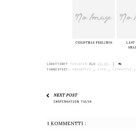
CHRISTMAS FEELINGS
LAST
SNA
LÄHETTÄNYT
PINJAFIN
KLO
22.03
TUNNISTEET:
#RESEPTIT
,
LIFE
,
LIFESTYLE
NEXT POST
INSPIRAATION TULVA
1 KOMMENTTI :