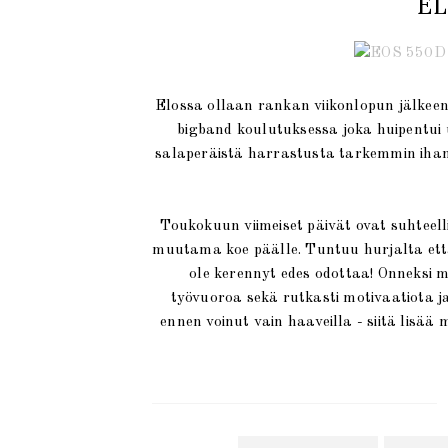
EL
Elossa ollaan rankan viikonlopun jälkeen
bigband koulutuksessa joka huipentui 
salaperäistä harrastusta tarkemmin ihan 
Toukokuun viimeiset päivät ovat suhteelli
muutama koe päälle. Tuntuu hurjalta ett
ole kerennyt edes odottaa! Onneksi 
työvuoroa sekä rutkasti motivaatiota j
ennen voinut vain haaveilla - siitä lisä