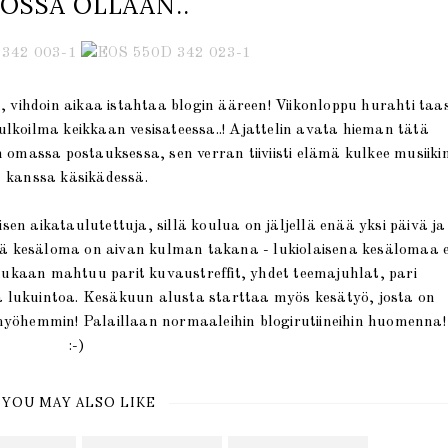
OSSA OLLAAN..
, vihdoin aikaa istahtaa blogin ääreen! Viikonloppu hurahti taa
ulkoilma keikkaan vesisateessa..! Ajattelin avata hieman tätä
omassa postauksessa, sen verran tiiviisti elämä kulkee musiiki
kanssa käsikädessä.
sen aikataulutettuja, sillä koulua on jäljellä enää yksi päivä ja
ä kesäloma on aivan kulman takana - lukiolaisena kesälomaa e
mukaan mahtuu parit kuvaustreffit, yhdet teemajuhlat, pari
a lukuintoa. Kesäkuun alusta starttaa myös kesätyö, josta on
ä myöhemmin! Palaillaan normaaleihin blogirutiineihin huomenna!
:-)
YOU MAY ALSO LIKE